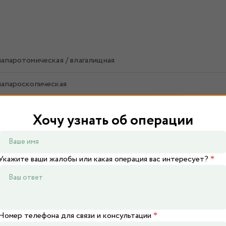
лапаротомическая / влагалищная
лапароскопическая
апаротомическая / влагалищная
Хочу узнать об операции
апароскопическая
 (тубэктомия, цистэктомия, аднексэктомия)
Укажите ваши жалобы или какая операция вас интересует?
*
Номер телефона для связи и консультации
*