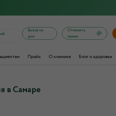
Вызов на
Отменить
кий
дом
прием
ациентам
Прайс
О клинике
Блог о здоровье
я в Самаре