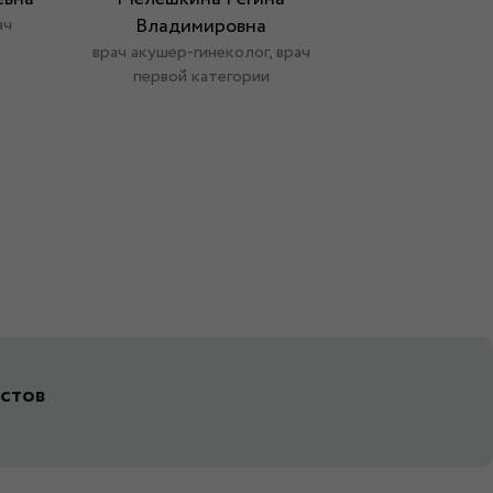
ач
Владимировна
врач акушер-
высшей 
врач акушер-гинеколог, врач
первой категории
стов