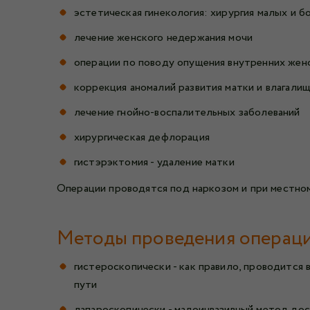
эстетическая гинекология: хирургия малых и б
лечение женского недержания мочи
операции по поводу опущения внутренних жен
коррекция аномалий развития матки и влагали
лечение гнойно-воспалительных заболеваний
хирургическая дефлорация
гистэрэктомия - удаление матки
Операции проводятся под наркозом и при местном
Методы проведения операци
гистероскопически - как правило, проводится 
пути
лапароскопически - малоинвазивный метод до