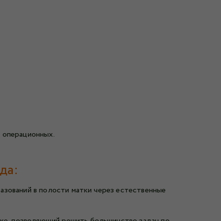
х операционных.
да:
разований в полости матки через естественные
нке, позволяющий решить большинство задач по