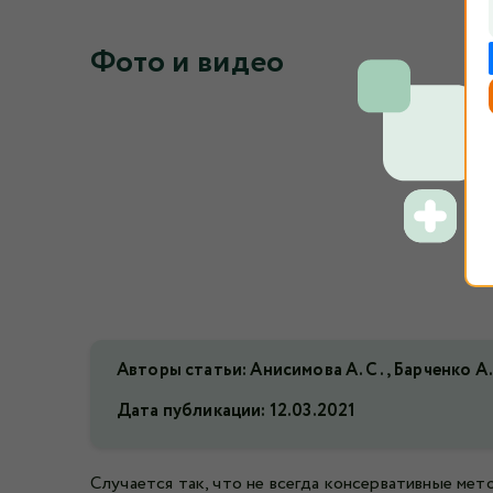
Фото и видео
Авторы статьи: Анисимова А. С., Барченко А. 
Дата публикации:
12.03.2021
Случается так, что не всегда консервативные ме