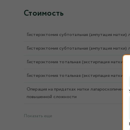
Стоимость
Гистерэктомия субтотальная (ампутация матки) 
Гистерэктомия субтотальная (ампутация матки) 
Гистерэктомия тотальная (экстирпация матки) л
Гистерэктомия тотальная (экстирпация матки) л
Операция на придатках матки лапароскопическая
повышенной сложности
Показать еще