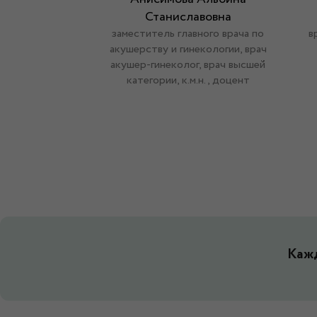
Станиславовна
заместитель главного врача по
в
акушерству и гинекологии, врач
акушер-гинеколог, врач высшей
категории, к.м.н., доцент
Кажд