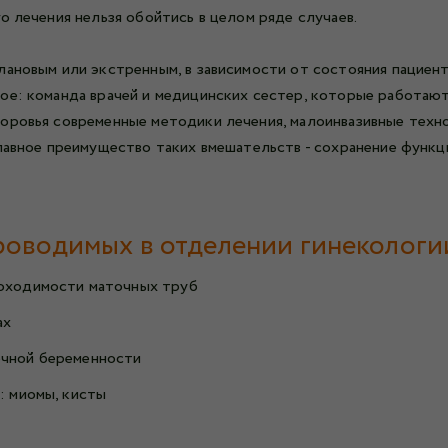
о лечения нельзя обойтись в целом ряде случаев.
ановым или экстренным, в зависимости от состояния пациентк
ое: команда врачей и медицинских сестер, которые работают
оровья современные методики лечения, малоинвазивные техно
лавное преимущество таких вмешательств - сохранение функц
роводимых в отделении гинекологи
роходимости маточных труб
ах
очной беременности
: миомы, кисты