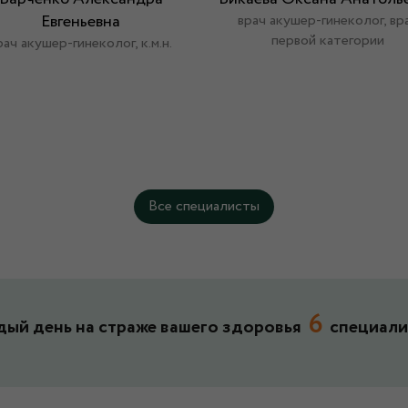
Евгеньевна
врач акушер-гинеколог, вр
первой категории
рач акушер-гинеколог, к.м.н.
Все специалисты
6
ый день на страже вашего здоровья
специали