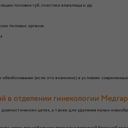
ольших половых губ, пластика влагалища и др.
ских половых органов
ща
 обезболивании (если это возможно) в условиях современны
й в отделении гинекологии Медгар
в диагностических целях, а также для удаления малых новооб
ступа через три небольшие прокола в передней брюшной сте