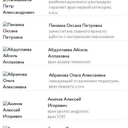
реабилитационного центра,врач
терапевт, врач первой категории,
к.м.н.
Пензина Оксана Петровна
заместитель главного врача по
работе с сестринским персоналом
Абдуллаева Айсель
Аллазовна
врач акушер-гинеколог
Абрамова Ольга Алексеевна
заведующий отделением педиатрии,
врач педиатр, к.м.н.
Акимов Алексей
Игоревич
врач уролог, андролог,
врач УЗИ