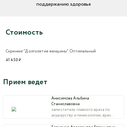
поддержанию здоровья
Стоимость
Скрининг "Долголетие женщины". Оптимальный
41 450 ₽
Прием ведет
Анисимова Альбина
Станиславовна
заместитель главного врача по
акушерству и гинекологии, врач
акушер-гинеколог, врач высшей
категории, к.м.н., доцент