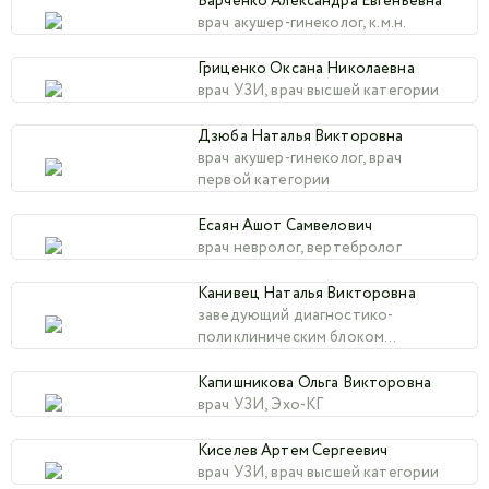
Барченко Александра Евгеньевна
врач акушер-гинеколог, к.м.н.
Гриценко Оксана Николаевна
врач УЗИ, врач высшей категории
Дзюба Наталья Викторовна
врач акушер-гинеколог, врач
первой категории
Есаян Ашот Самвелович
врач невролог, вертебролог
Канивец Наталья Викторовна
заведующий диагностико-
поликлиническим блоком
отделения офтальмологии, врач
офтальмолог
Капишникова Ольга Викторовна
врач УЗИ, Эхо-КГ
Киселев Артем Сергеевич
врач УЗИ, врач высшей категории