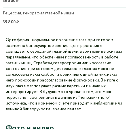
36 500 ₽
Рецессия, тенорафия глазной мышцы
39 800 ₽
Ортофория - нормальное положение глаз, при котором
возможно бинокулярное зрение: центр роговицы
совпадает с серединой глазной щели, а зрительные оси глаз
параллельны, что обеспечивает согласованность в работе
глазных мышц. Страбизм, гетеротропия или косоглазие -
состояние, при котором деятельность глазных мышц не
согласована из-за слабости обеих или одной из них, из-за
чего происходит рассогласование фокусировки. В итоге с
двух глаз мозг получает разные картинки и иначе их
интерпретирует. В будущем это чревато тем, что мозг
перестанет воспринимать данные из "неправильного"
источника, что в конечном счете приводит к амблиопии или
ленивой близорукости - зрение падает.
Фото и видео