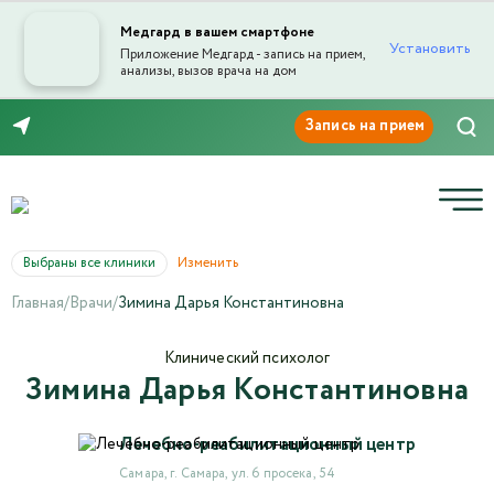
Медгард в вашем смартфоне
Установить
Приложение Медгард - запись на прием,
анализы, вызов врача на дом
Отправка отзыва
8 (846) 260-76-76
Выбраны все клиники
Изменить
Главная
/
Врачи
/
Зимина Дарья Константиновна
Текст отзыва*
Клинический психолог
Зимина Дарья Константиновна
Ваша оценка
Лечебно-реабилитационный центр
Самара, г. Самара, ул. 6 просека, 54