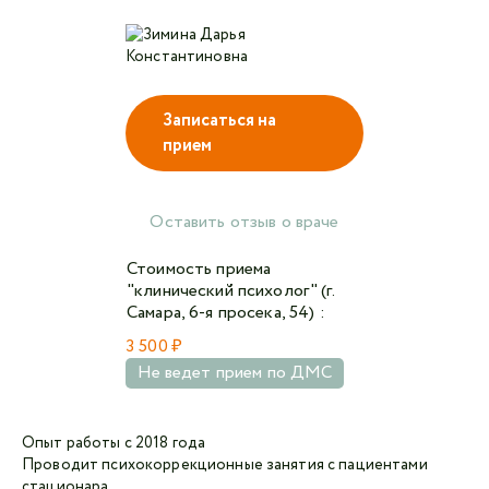
Авторизоваться ВКонтакте
Записаться на
Авторизоваться в Одноклассниках
прием
Авторизоваться в Facebook
Я не
Оставить отзыв о враче
робот
Стоимость приема
"клинический психолог" (г.
Отправляя данную форму,
я даю согласие на
Самара, 6-я просека, 54) :
обработку персональных данных СМК «Медгард»
3 500 ₽
Не ведет прием по ДМС
Опыт работы с 2018 года
Проводит психокоррекционные занятия с пациентами
стационара