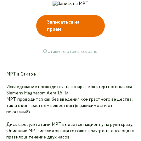
Записаться на
Авторизоваться в личном кабинете
прием
Войти с VK ID
или войти через VK ID с использованием данных
Оставить отзыв о враче
из сервиса
МРТ в Самаре
Исследование проводится на аппарате экспертного класса
Я не
Siemens Magnetom Aera 1,5 Тл
робот
МРТ проводится как без введения контрастного вещества,
так и с контрастным веществом (в зависимости от
Отправляя данную форму,
я даю согласие на
показаний).
обработку персональных данных СМК «Медгард»
Диск с результатами МРТ выдается пациенту на руки сразу.
Описание МРТ-исследования готовит врач-рентгенолог, как
правило, в течение двух часов.