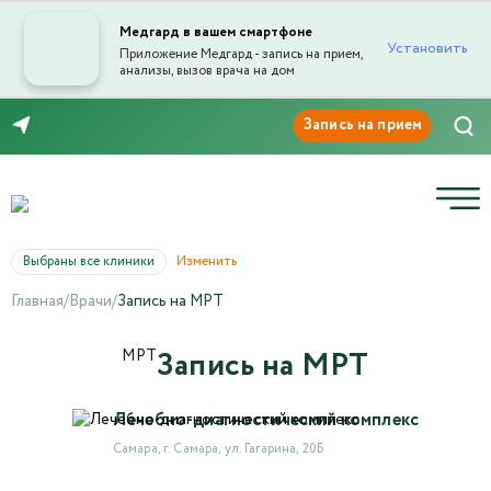
Медгард в вашем смартфоне
Установить
Приложение Медгард - запись на прием,
анализы, вызов врача на дом
Отправка отзыва
8 (846) 260-76-76
Выбраны все клиники
Изменить
Главная
/
Врачи
/
Запись на МРТ
Текст отзыва*
Запись на МРТ
МРТ
Ваша оценка
Лечебно-диагностический комплекс
Самара, г. Самара, ул. Гагарина, 20Б