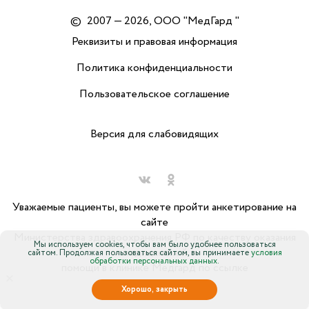
©
2007 — 2026, ООО "МедГард "
Реквизиты и правовая информация
Политика конфиденциальности
Пользовательское соглашение
Версия для слабовидящих
Уважаемые пациенты, вы можете пройти анкетирование на
сайте
Министерства здравоохранения РФ по качеству оказания
Мы используем cookies, чтобы вам было удобнее пользоваться
медицинской
сайтом. Продолжая пользоваться сайтом, вы принимаете
условия
обработки персональных данных.
помощи в клинике Медгард по ссылке
×
Хорошо, закрыть