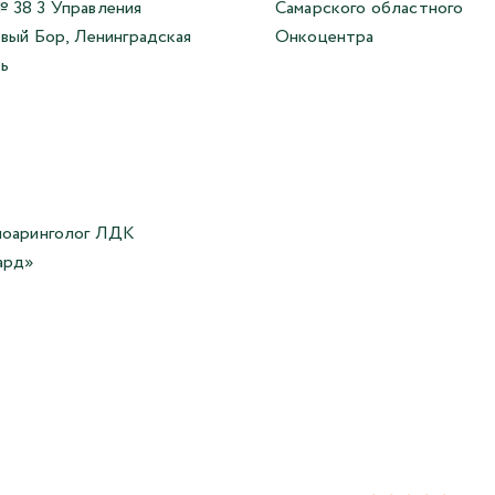
 38 3 Управления
Самарского областного
овый Бор, Ленинградская
Онкоцентра
ь
ноаринголог ЛДК
ард»