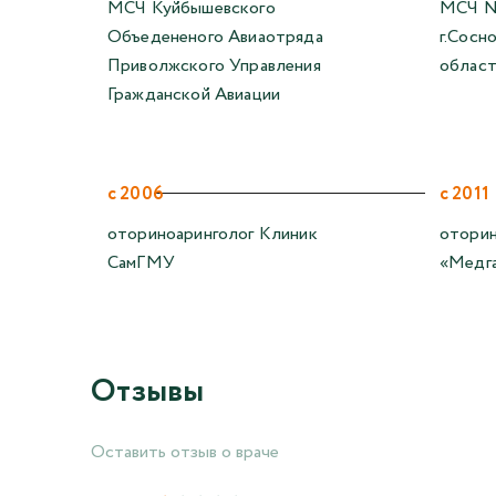
МСЧ Куйбышевского
МСЧ №
Объедененого Авиаотряда
г.Сосн
Приволжского Управления
област
Гражданской Авиации
с 2006
с 2011
оториноаринголог Клиник
отори
СамГМУ
«Медг
Отзывы
Оставить отзыв о враче