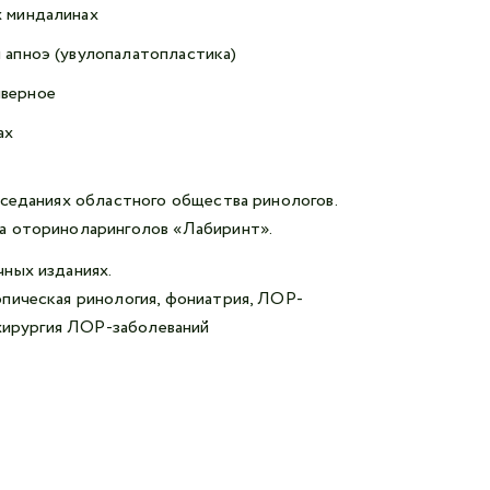
х миндалинах
 апноэ (увулопалатопластика)
йверное
ах
аседаниях областного общества ринологов.
а оториноларинголов «Лабиринт».
ных изданиях.
пическая ринология, фониатрия, ЛОР-
 хирургия ЛОР-заболеваний