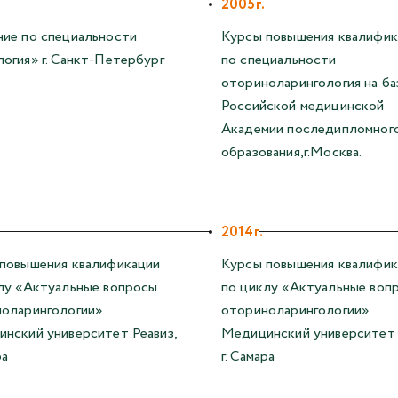
2005г.
ие по специальности
Курсы повышения квалифик
огия» г. Санкт-Петербург
по специальности
оториноларингология на ба
Российской медицинской
Академии последипломног
образования,г.Москва.
2014г.
повышения квалификации
Курсы повышения квалифик
лу «Актуальные вопросы
по циклу «Актуальные воп
оларингологии».
оториноларингологии».
нский университет Реавиз,
Медицинский университет 
ра
г. Самара