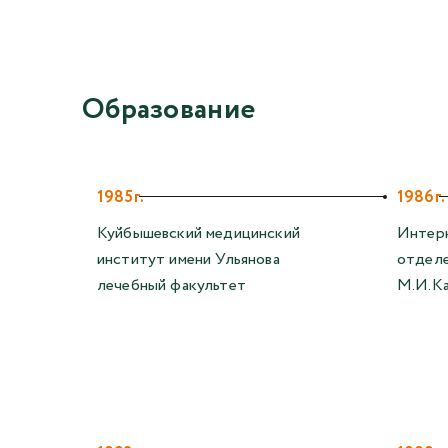
Образование
1985г.
1986г.
Куйбышевский медицинский
Интерн
институт имени Ульянова
отделе
лечебный факультет
М.И.Ка