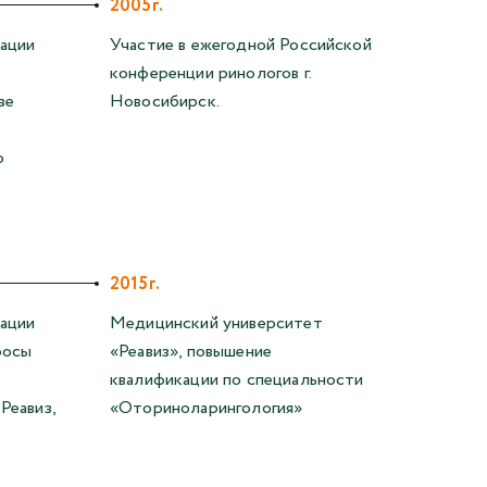
2005г.
ации
Участие в ежегодной Российской
конференции ринологов г.
зе
Новосибирск.
о
2015г.
ации
Медицинский университет
росы
«Реавиз», повышение
квалификации по специальности
Реавиз,
«Оториноларингология»