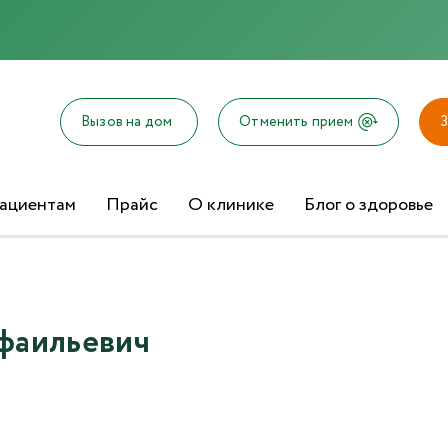
Отправка отзыва
Вызов на дом
Отменить прием
З
ациентам
Прайс
О клинике
Блог о здоровье
Текст отзыва*
Ваша оценка
афаильевич