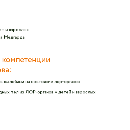
Авторизоваться в личном кабинете
Войти с VK ID
или войти через VK ID с использованием данных
ет и взрослых
из сервиса
ра Медгарда
 компетенции
ва:
Я не
робот
 с жалобами на состояние лор-органов
дных тел из ЛОР-органов у детей и взрослых
Отправляя данную форму,
я даю согласие на обработку
персональных данных СМК «Медгард»