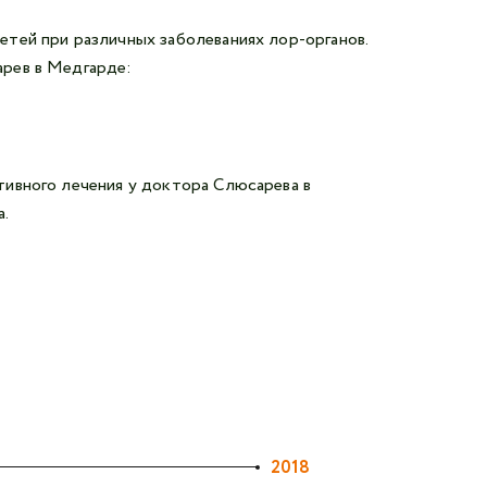
Авторизоваться в личном кабинете
тей при различных заболеваниях лор-органов.
Войти с VK ID
рев в Медгарде:
или войти через VK ID с использованием данных
из сервиса
ивного лечения у доктора Слюсарева в
а.
Я не
робот
Отправляя данную форму,
я даю согласие на обработку
персональных данных СМК «Медгард»
2018