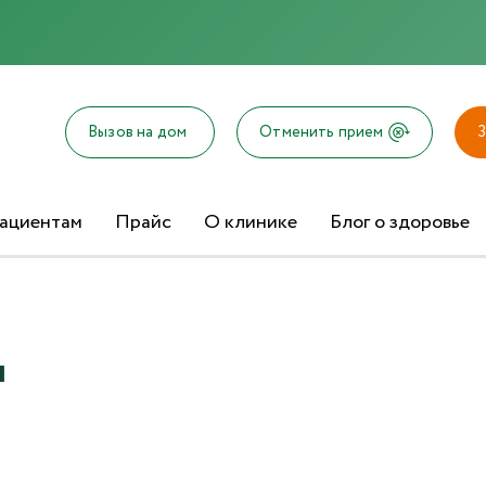
Отправка отзыва
Вызов на дом
Отменить прием
З
ациентам
Прайс
О клинике
Блог о здоровье
Текст отзыва*
Ваша оценка
ч