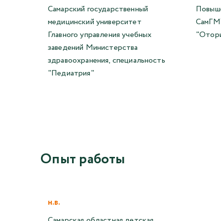
Самарский государственный
Повыше
медицинский университет
СамГМУ
Главного управления учебных
"Отори
заведений Министерства
здравоохранения, специальность
"Педиатрия"
Опыт работы
н.в.
Самарская областная детская