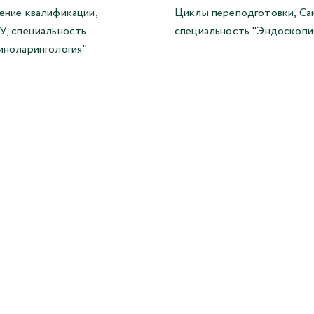
ние квалификации,
Циклы переподготовки, С
, специальность
специальность "Эндоскопи
ноларингология"