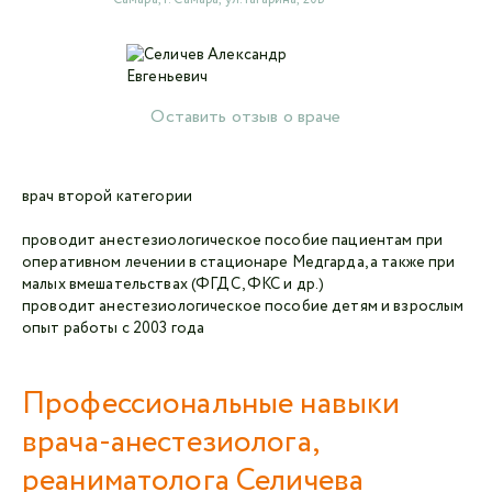
Авторизоваться в личном кабинете
Оставить отзыв о враче
Войти с VK ID
или войти через VK ID с использованием данных
из сервиса
врач второй категории
проводит анестезиологическое пособие пациентам при
оперативном лечении в стационаре Медгарда, а также при
малых вмешательствах (ФГДС, ФКС и др.)
проводит анестезиологическое пособие детям и взрослым
Я не
опыт работы с 2003 года
робот
Отправляя данную форму,
я даю согласие на
Профессиональные навыки
обработку персональных данных СМК «Медгард»
врача-анестезиолога,
реаниматолога Селичева