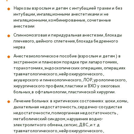
Наркозы взрослым и детям с интубацией трахеи и без
интубации, ингаляционными анестетиками и не
ингаляционными, комбинированные, сочетанные
анестезии
Спинномозговая и перидуральная анестезии, блокады
плечевого, шейного сплетения, блокада бедренного
нерва
Анестезиологическое пособие (взрослым и детям ) в
экстренном и плановом порядке при лапаротомиях,
торакотомиях, эндоскопических операциях, операциях
травматологического, нейрохирургического,
акушерского и гинекологического, ЛОР, урологического,
хирургического профиля, пластики и ВХО у ожоговых
больных, в офтальмологии, пластической хирургии.
Лечение больных в критических состояниях: шоки, комы,
дыхательная недостаточность, сердечно-сосудистая
недостаточности, полиорганная недостаточность ,
метаболический синдром, нарушения водно-
электролитного обмена, сепсис, ДВС, и т.д
травматологического, нейрохирургического,