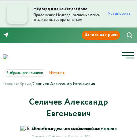
Медгард в вашем смартфоне
Установить
Приложение Медгард - запись на прием,
анализы, вызов врача на дом
Отправка отзыва
8 (846) 260-76-76
Выбраны все клиники
Изменить
Главная
/
Врачи
/
Селичев Александр Евгеньевич
Текст отзыва*
Селичев Александр
Евгеньевич
Ваша оценка
Лечебно-диагностический комплекс
Самара, г. Самара, ул. Гагарина, 20Б