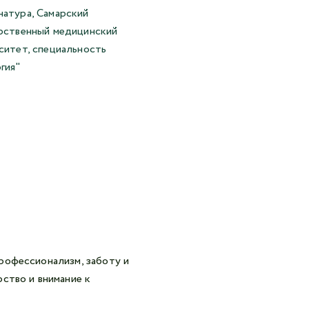
атура, Самарский
рственный медицинский
ситет, специальность
гия"
рофессионализм, заботу и
ство и внимание к