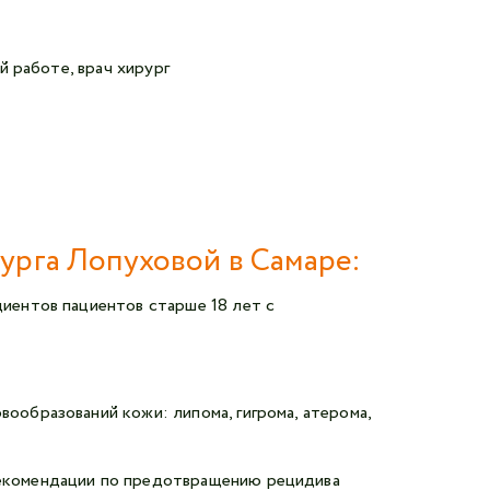
Авторизоваться в личном кабинете
Войти с VK ID
й работе, врач хирург
или войти через VK ID с использованием данных
из сервиса
рурга Лопуховой в Самаре:
Я не
робот
циентов пациентов старше 18 лет с
Отправляя данную форму,
я даю согласие на обработку
персональных данных СМК «Медгард»
ообразований кожи: липома, гигрома, атерома,
рекомендации по предотвращению рецидива