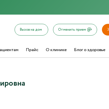
Отправка отзыва
Вызов на дом
Отменить прием
З
ациентам
Прайс
О клинике
Блог о здоровье
Текст отзыва*
Ваша оценка
мировна