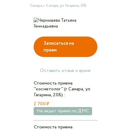
Самара, г. Самара, ул. Гагарина, 20Б
Авторизоваться в личном кабинете
Войти с VK ID
Записаться на
или войти через VK ID с использованием данных
прием
из сервиса
Оставить отзыв о враче
Я не
Стоимость приема
робот
"косметолог" (г. Самара, ул.
Гагарина, 20Б) :
2 700 ₽
Отправляя данную форму,
я даю согласие на
обработку персональных данных СМК «Медгард»
Не ведет прием по ДМС
Стоимость приема