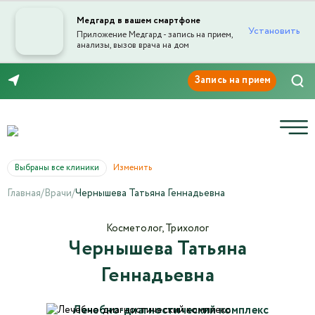
Медгард в вашем смартфоне
Установить
Приложение Медгард - запись на прием,
анализы, вызов врача на дом
Отправка отзыва
8 (846) 260-76-76
Выбраны все клиники
Изменить
Главная
/
Врачи
/
Чернышева Татьяна Геннадьевна
Текст отзыва*
Косметолог, Трихолог
Чернышева Татьяна
Ваша оценка
Геннадьевна
Лечебно-диагностический комплекс