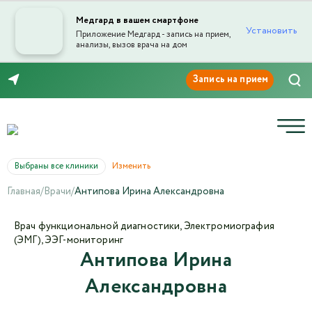
Медгард в вашем смартфоне
Установить
Приложение Медгард - запись на прием,
анализы, вызов врача на дом
Отправка отзыва
8 (846) 260-76-76
Выбраны все клиники
Изменить
Главная
/
Врачи
/
Антипова Ирина Александровна
Текст отзыва*
Врач функциональной диагностики, Электромиография
(ЭМГ), ЭЭГ-мониторинг
Антипова Ирина
Ваша оценка
Александровна