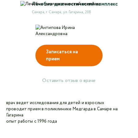
Лечебно-диагностический комплекс
Самара, г. Самара, ул. Гагарина, 20Б
Авторизоваться в личном кабинете
Войти с VK ID
или войти через VK ID с использованием данных
Записаться на
из сервиса
прием
Оставить отзыв о враче
Я не
робот
врач ведет исследования для детей и взрослых
проводит прием в поликлинике Медгарда в Самаре на
Отправляя данную форму,
я даю согласие на
Гагарина
обработку персональных данных СМК «Медгард»
опыт работы с 1996 года