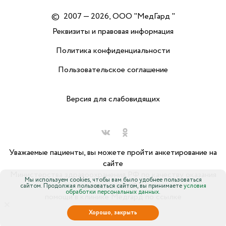
©
2007 — 2026, ООО "МедГард "
Реквизиты и правовая информация
Политика конфиденциальности
Пользовательское соглашение
Версия для слабовидящих
Уважаемые пациенты, вы можете пройти анкетирование на
сайте
Министерства здравоохранения РФ по качеству оказания
Мы используем cookies, чтобы вам было удобнее пользоваться
медицинской
сайтом. Продолжая пользоваться сайтом, вы принимаете
условия
обработки персональных данных.
помощи в клинике Медгард по ссылке
×
Хорошо, закрыть