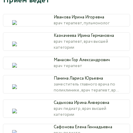
Прием ведет
Иванова Ирина Игоревна
врач терапевт, пульмонолог
Казначеева Ирина Германовна
врач терапевт, врач высшей
категории
Манасян Гор Александрович
врач терапевт
Панина Лариса Юрьевна
заместитель главного врача по
поликлинике, врач терапевт, врач
высшей категории, к.м.н.
Садыкова Ирина Анверовна
врач педиатр, врач высшей
категории
Сафонова Елена Геннадьевна
врач педиатр